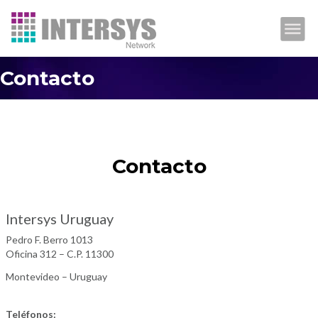
HOME
Contacto
CORREO
HOSTING
DOMINIOS
Contacto
PROMOCIONES
Intersys Uruguay
EMPRESA
Pedro F. Berro 1013
SOPORTE
Oficina 312 – C.P. 11300
CONTACTO
Montevideo – Uruguay
Teléfonos: