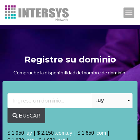
HOME
CORREO
Registre su dominio
HOSTING
DOMINIOS
Compruebe la disponibilidad del nombre de dominio:
PROMOCIONES
EMPRESA
SOPORTE
BUSCAR
CONTACTO
$ 1.950
.uy
$ 2.150
.com.uy
$ 1.650
.com