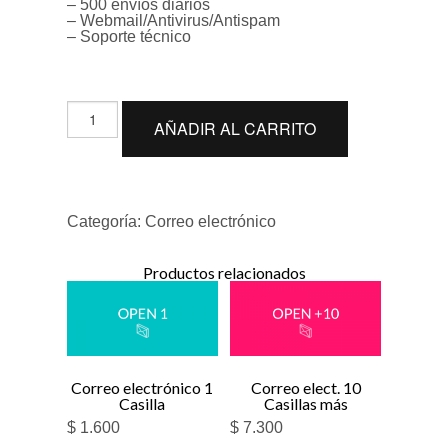
– 500 envíos diarios
– Webmail/Antivirus/Antispam
– Soporte técnico
Correo
AÑADIR AL CARRITO
electrónico
10
Casillas
cantidad
Categoría:
Correo electrónico
Productos relacionados
Correo electrónico 1
Correo elect. 10
Casilla
Casillas más
$
1.600
$
7.300