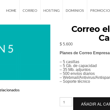
HOME
CORREO
HOSTING
DOMINIOS
PROMOCIO
Correo e
Ca
$
5.600
Planes de Correo Empresar
– 5 casillas
– 5 Gb. de capacidad
– 35 Mb. adjuntos
– 500 envíos diarios
– Webmail/Antivirus/Antisp
– Soporte técnico
elacionados
Correo
AÑADIR AL CA
electrónico
5